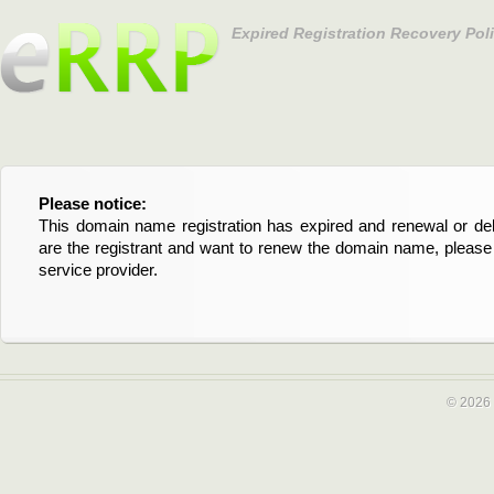
Expired Registration Recovery Pol
Please notice:
Bitte beachten Sie:
This domain name registration has expired and renewal or dele
Diese Domainregistrierung ist abgelaufen und die Verläng
are the registrant and want to renew the domain name, please 
Domain stehen an. Wenn Sie der Registrant sind und di
service provider.
verlängern möchten, kontaktieren Sie bitte Ihren Service-Provid
© 2026